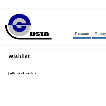
Перейти
Т
к
контенту
Главная
Проду
Wishlist
[yith_wcwl_wishlist]